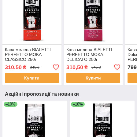
Кава мелена BIALETTI
Кава мелена BIALETTI
Кава
PERFETTO MOKA
PERFETTO MOKA
Dol
CLASSICO 250г
DELICATO 250г
PER
AUT
310,50
310,50
799
₴
₴
345 ₴
345 ₴
096
Купити
Купити
Акційні пропозиції та новинки
–10%
–10%