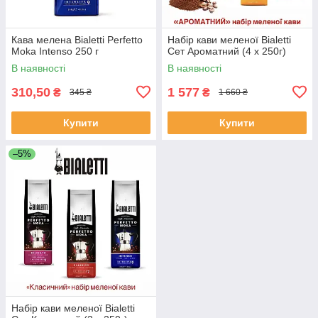
Кава мелена Bialetti Perfetto
Набір кави меленої Bialetti
Moka Intenso 250 г
Сет Ароматний (4 х 250г)
В наявності
В наявності
310,50
1 577
₴
₴
345 ₴
1 660 ₴
Купити
Купити
–5%
Набір кави меленої Bialetti