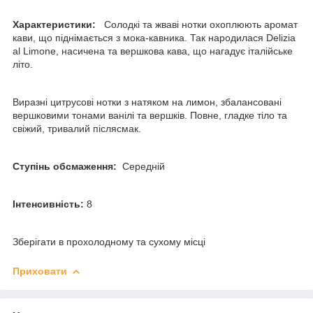
Характеристики:
Солодкі та жваві нотки охоплюють аромат
кави, що піднімається з мока-кавника. Так народилася Delizia
al Limone, насичена та вершкова кава, що нагадує італійське
літо.
Виразні цитрусові нотки з натяком на лимон, збалансовані
вершковими тонами ванілі та вершків. Повне, гладке тіло та
свіжий, тривалий післясмак.
Ступінь обсмаження:
Середній
Інтенсивність:
8
Зберігати в прохолодному та сухому місці
Приховати