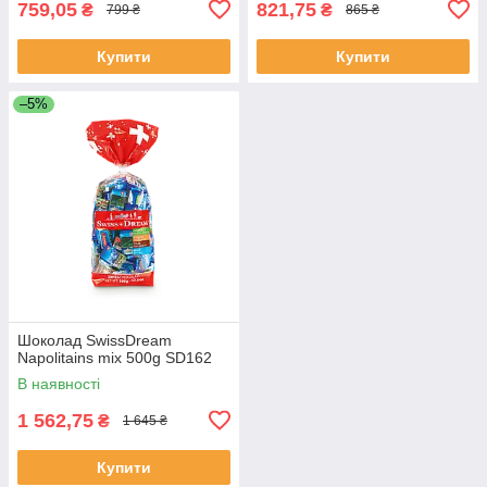
759,05
821,75
₴
₴
799 ₴
865 ₴
Купити
Купити
–5%
Шоколад SwissDream
Napolitains mix 500g SD162
В наявності
1 562,75
₴
1 645 ₴
Купити