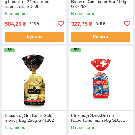
gift pack of 24 assorted
Botanist Gin Liquor Bar 100g
napolitains SD605
GK72591
В наявності
В наявності
584,25
327,75
₴
₴
615 ₴
345 ₴
Купити
Купити
–5%
–5%
Шоколад Goldkenn Gold
Шоколад SwissDream
money bag 250g GK1262
Napolitains mix 250g SD161
В наявності
В наявності