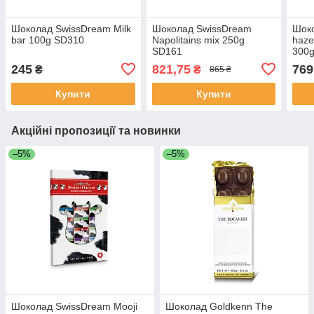
Шоколад SwissDream Milk
Шоколад SwissDream
Шоко
bar 100g SD310
Napolitains mix 250g
haze
SD161
300
245
821,75
769
₴
₴
865 ₴
Купити
Купити
Акційні пропозиції та новинки
–5%
–5%
Шоколад SwissDream Mooji
Шоколад Goldkenn The