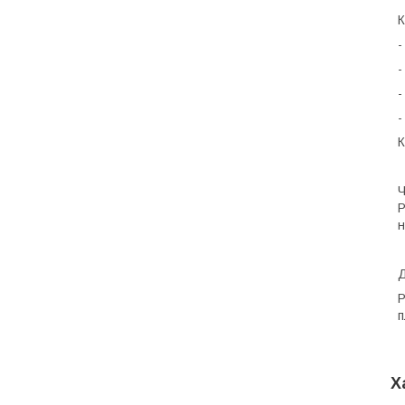
К
-
-
-
-
К
Ч
P
н
Д
Р
п
Х