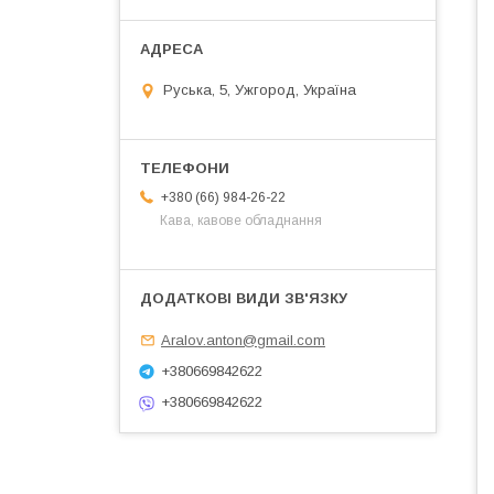
Руська, 5, Ужгород, Україна
+380 (66) 984-26-22
Кава, кавове обладнання
Aralov.anton@gmail.com
+380669842622
+380669842622