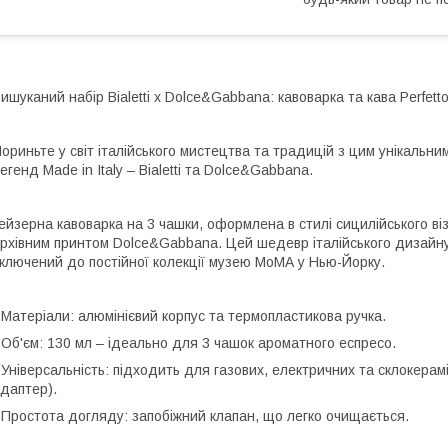
ишуканий набір Bialetti x Dolce&Gabbana: кавоварка та кава Perfett
ориньте у світ італійського мистецтва та традицій з цим унікальни
егенд Made in Italy – Bialetti та Dolce&Gabbana.
ейзерна кавоварка на 3 чашки, оформлена в стилі сицилійського ві
рхівним принтом Dolce&Gabbana. Цей шедевр італійського дизайну
ключений до постійної колекції музею MoMA у Нью-Йорку.
 Матеріали: алюмінієвий корпус та термопластикова ручка.
 Об'єм: 130 мл – ідеально для 3 чашок ароматного еспресо.
 Універсальність: підходить для газових, електричних та склокерам
даптер).
 Простота догляду: запобіжний клапан, що легко очищається.