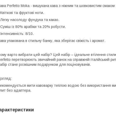
ава Perfetto Moka - вишукана кава з ніжним та шовковистим смаком
 Квіткові та фруктові ноти.
 Легку насолоду фундука та какао.
 Суміш із 80% арабіки та 20% робусти.
 Інтенсивність: 8/10.
ава упакована в стильну банку, яка зберігає свіжість і аромат.
ому варто вибрати цей набір? Цей набір – ідеальне втілення стилю
erfetto перетворюють звичайний ранок на справжній італійський ри
абір стане розкішним подарунком для поціновувачів.
огляд:
екомендується мити кавоварку теплою водою без використання мию
лит без адаптера.
арактеристики