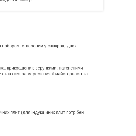
o
м набором, створеним у співпраці двох
зка, прикрашена візерунками, натхненими
 став символом ремісничої майстерності та
ічних плит (для індукційних плит потрібен