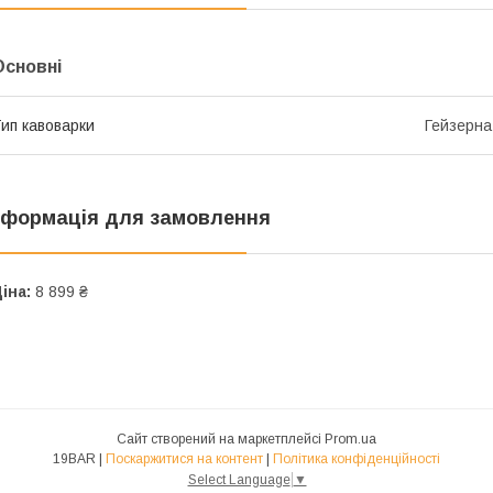
Основні
ип кавоварки
Гейзерна
нформація для замовлення
іна:
8 899 ₴
Сайт створений на маркетплейсі
Prom.ua
19BAR |
Поскаржитися на контент
|
Політика конфіденційності
Select Language
▼