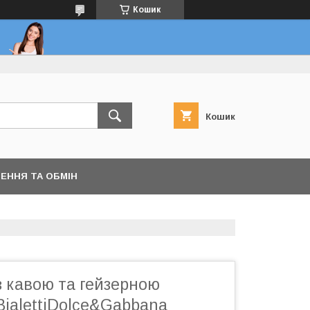
Кошик
Кошик
ЕННЯ ТА ОБМІН
з кавою та гейзерною
BialettiDolce&Gabbana