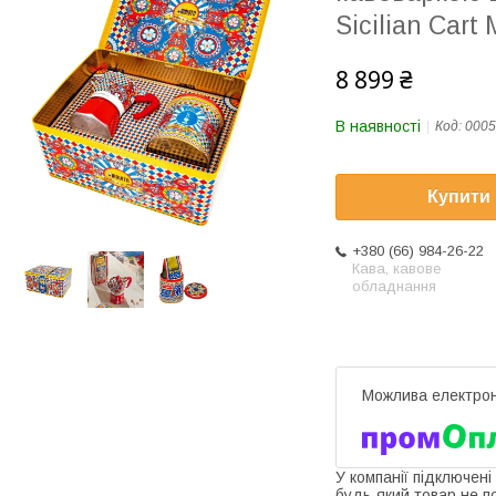
Sicilian Car
8 899 ₴
В наявності
Код:
0005
Купити
+380 (66) 984-26-22
Кава, кавове
обладнання
У компанії підключені
будь-який товар не п