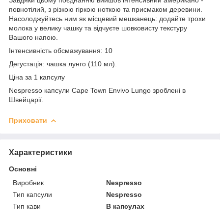
повнотілий, з різкою гіркою ноткою та присмаком деревини.
Насолоджуйтесь ним як місцевий мешканець: додайте трохи
молока у велику чашку та відчуєте шовковисту текстуру
Вашого напою.
Інтенсивність обсмажування: 10
Дегустація: чашка лунго (110 мл).
Ціна за 1 капсулу
Nespresso капсули Cape Town Envivo Lungo зроблені в
Швейцарії.
Приховати
Характеристики
Основні
Виробник
Nespresso
Тип капсули
Nespresso
Тип кави
В капсулах