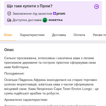
Що таке купити з Пром?
Замовлення під захистом
Доступна доставка
Опис
Характеристики
Доставка
Оплата
Умови п
Опис
Сильно просмажена, інтенсивна і насичена кава з легким
присмаком деревини та гострою гіркотою сформував смак
кави Кейптауна.
Походження:
Оскільки Південна Африка знаходилася на старих торгових
шляхах мореплавців, азіатська кава з часом сформувала
місцевий смак. Кава Nespresso Cape Town Envivo Lungo - це
суміш індійської арабіки та робусти.
Ароматичні характеристики:
Завдяки цьому поєднанню вийшов інтенсивний американо -