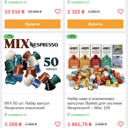
В наявності
В наявності
23 010
2 322
₴
₴
29 500 ₴
2 580 ₴
Купити
Купити
–7%
–5%
Набір кави в алюмінієвих
МІХ 50 шт. Набір капсул
капсулах Bialetti для системи
Nespresso класичний
Nespresso® – Мікс 100
капсул (5 смаків)
В наявності
В наявності
1 209
1 961,75
₴
₴
1 300 ₴
2 065 ₴