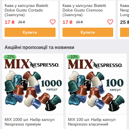
Кава у капсулах Bialetti
Кава у капсулах Bialetti
Кава
Dolce Gusto Cortado
Dolce Gusto Cremoso
Nesp
(1капсула)
(1капсула)
Lung
17
17
25
₴
₴
20 ₴
20 ₴
Купити
Купити
Акційні пропозиції та новинки
–22%
–10%
МІХ 1000 шт. Набір капсул
МІХ 100 шт. Набір капсул
Nespresso преміум
Nespresso класичний