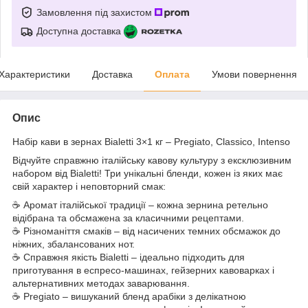
Замовлення під захистом
Доступна доставка
Характеристики
Доставка
Оплата
Умови повернення
Опис
Набір кави в зернах Bialetti 3×1 кг – Pregiato, Classico, Intenso
Відчуйте справжню італійську кавову культуру з ексклюзивним
набором від Bialetti! Три унікальні бленди, кожен із яких має
свій характер і неповторний смак:
☕ Аромат італійської традиції – кожна зернина ретельно
відібрана та обсмажена за класичними рецептами.
☕ Різноманіття смаків – від насичених темних обсмажок до
ніжних, збалансованих нот.
☕ Справжня якість Bialetti – ідеально підходить для
приготування в еспресо-машинах, гейзерних кавоварках і
альтернативних методах заварювання.
☕ Pregiato – вишуканий бленд арабіки з делікатною