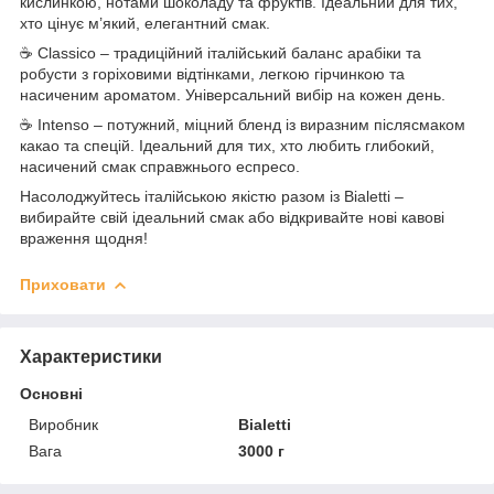
кислинкою, нотами шоколаду та фруктів. Ідеальний для тих,
хто цінує м’який, елегантний смак.
☕ Classico – традиційний італійський баланс арабіки та
робусти з горіховими відтінками, легкою гірчинкою та
насиченим ароматом. Універсальний вибір на кожен день.
☕ Intenso – потужний, міцний бленд із виразним післясмаком
какао та спецій. Ідеальний для тих, хто любить глибокий,
насичений смак справжнього еспресо.
Насолоджуйтесь італійською якістю разом із Bialetti –
вибирайте свій ідеальний смак або відкривайте нові кавові
враження щодня!
Приховати
Характеристики
Основні
Виробник
Bialetti
Вага
3000 г