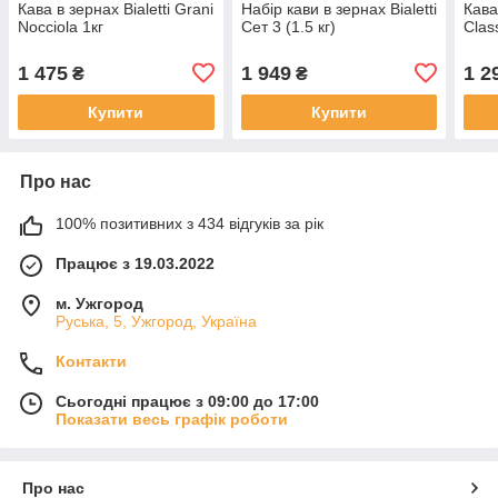
Кава в зернах Bialetti Grani
Набір кави в зернах Bialetti
Кава
Nocciola 1кг
Сет 3 (1.5 кг)
Clas
1 475
1 949
1 2
₴
₴
Купити
Купити
Про нас
100% позитивних з 434 відгуків за рік
Працює з 19.03.2022
м. Ужгород
Руська, 5, Ужгород, Україна
Контакти
Сьогодні працює з 09:00 до 17:00
Показати весь графік роботи
Про нас