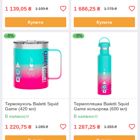
1 139,05
1 686,25
₴
₴
1 199 ₴
1 775 ₴
Купити
Купити
–5%
–5%
Термокухоль Bialetti Squid
Термопляшка Bialetti Squid
Game (420 мл)
Game кольорова (600 мл)
В наявності
В наявності
1 220,75
1 287,25
₴
₴
1 285 ₴
1 355 ₴