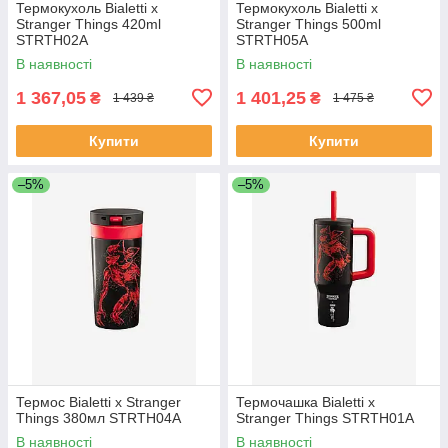
Термокухоль Bialetti x
Термокухоль Bialetti x
Stranger Things 420ml
Stranger Things 500ml
STRTH02A
STRTH05A
В наявності
В наявності
1 367,05
1 401,25
₴
₴
1 439 ₴
1 475 ₴
Купити
Купити
–5%
–5%
Термос Bialetti x Stranger
Термочашка Bialetti x
Things 380мл STRTH04A
Stranger Things STRTH01A
В наявності
В наявності