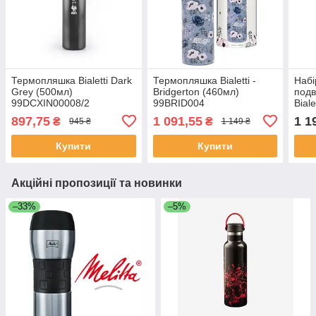
Термопляшка Bialetti Dark
Термопляшка Bialetti -
Набі
Grey (500мл)
Bridgerton (460мл)
подв
99DCXIN00008/2
99BRID004
Bial
99D
897,75
1 091,55
1 1
₴
₴
945 ₴
1 149 ₴
Купити
Купити
Акційні пропозиції та новинки
–33%
–5%