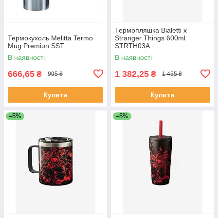
Термопляшка Bialetti x
Термокухоль Melitta Termo
Stranger Things 600ml
Mug Premiun SST
STRTH03A
В наявності
В наявності
666,65
1 382,25
₴
₴
995 ₴
1 455 ₴
Купити
Купити
–5%
–5%