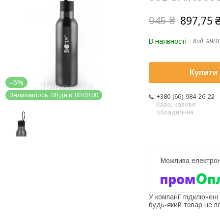
897,75 
945 ₴
В наявності
Код:
99DC
Купити
–5%
Залишилось
0
0
днів
0
0
0
0
0
0
+380 (66) 984-26-22
Кава, кавове
обладнання
У компанії підключені
будь-який товар не п