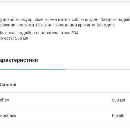
удовий аксесуар, який можна мати з собою щодня. Завдяки подвійн
арячими протягом 12 годин і холодними протягом 24 годин.
атеріал: подвійна нержавіюча сталь 304
мність: 500 мл
арактеристики
Основні
б`єм
500 мл
иробник
Bialetti