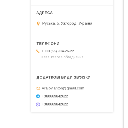
Руська, 5, Ужгород, Україна
+380 (66) 984-26-22
Кава, кавове обладнання
Aralov.anton@gmail.com
+380669842622
+380669842622