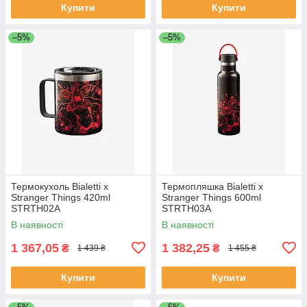
Купити
Купити
–5%
–5%
Термокухоль Bialetti x
Термопляшка Bialetti x
Stranger Things 420ml
Stranger Things 600ml
STRTH02A
STRTH03A
В наявності
В наявності
1 367,05
1 382,25
₴
₴
1 439 ₴
1 455 ₴
Купити
Купити