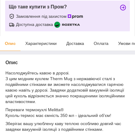
Що таке купити з Пром?
Замовлення під захистом
Доступна доставка
Опис
Характеристики
Доставка
Оплата
Умови п
Опис
Насолоджуйтесь кавою в дорозі.
З цим модним кухлем Therm Mug з нержавіючої сталі з
подвійними стінками ви зможете насолоджуватися гарячою
кавою навіть у дорозі. Завдяки додатковій вакуумній ізоляції
цей кухоль відрізняється значно покращеними ізоляційними
властивостями.
Переваги термокухлі Melitta®
Кухоль-термос має ємність 350 мл - ідеальний об'єм!
Зберігає вашу улюблену каву теплою особливо довгий час
завдяки вакуумній ізоляції з подвійними стінками.