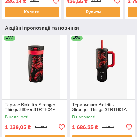
386,14
426,55
2 7
₴
₴
449 ₴
449 ₴
Купити
Купити
Акційні пропозиції та новинки
–5%
–5%
Термос Bialetti x Stranger
Термочашка Bialetti x
Things 380мл STRTH04A
Stranger Things STRTH01A
В наявності
В наявності
1 139,05
1 686,25
₴
₴
1 199 ₴
1 775 ₴