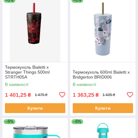
–5%
–5%
Термокухоль Bialetti x
Stranger Things 500ml
Термокухоль 600ml Bialetti x
STRTH05A
Bridgerton BRID006
В наявності
В наявності
1 401,25
1 363,25
₴
₴
1 475 ₴
1 435 ₴
Купити
Купити
–5%
–5%