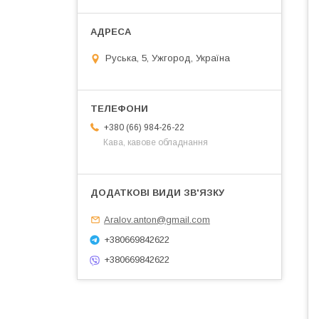
Руська, 5, Ужгород, Україна
+380 (66) 984-26-22
Кава, кавове обладнання
Aralov.anton@gmail.com
+380669842622
+380669842622