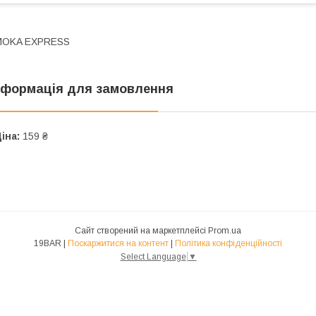
MOKA EXPRESS
нформація для замовлення
іна:
159 ₴
Сайт створений на маркетплейсі
Prom.ua
19BAR |
Поскаржитися на контент
|
Політика конфіденційності
Select Language
▼