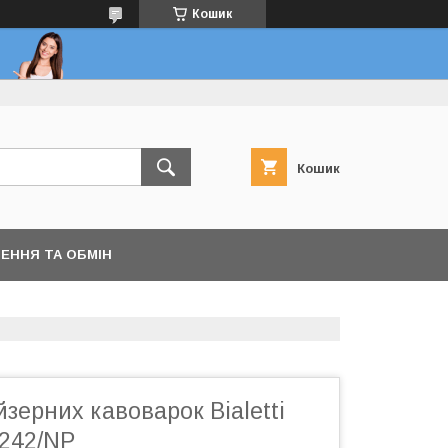
Кошик
Кошик
ЕННЯ ТА ОБМІН
йзерних кавоварок Bialetti
0242/NP