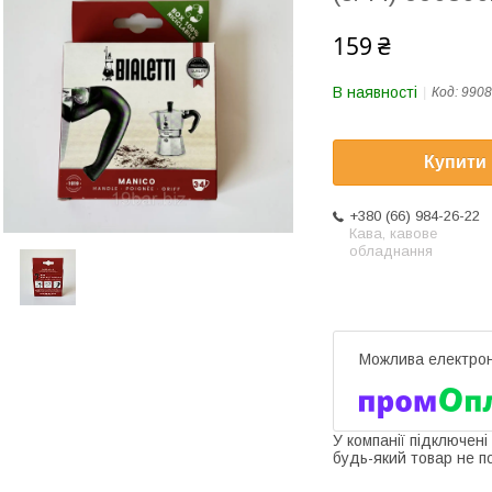
159 ₴
В наявності
Код:
9908
Купити
+380 (66) 984-26-22
Кава, кавове
обладнання
У компанії підключені
будь-який товар не п