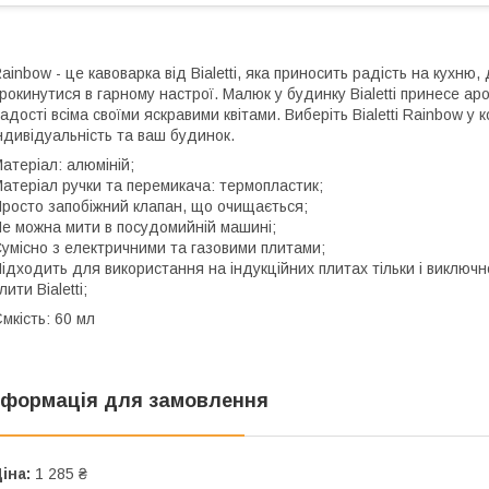
ainbow - це кавоварка від Bialetti, яка приносить радість на кухн
рокинутися в гарному настрої. Малюк у будинку Bialetti принесе ар
адості всіма своїми яскравими квітами. Виберіть Bialetti Rainbow у
ндивідуальність та ваш будинок.
атеріал: алюміній;
атеріал ручки та перемикача: термопластик;
росто запобіжний клапан, що очищається;
е можна мити в посудомийній машині;
умісно з електричними та газовими плитами;
ідходить для використання на індукційних плитах тільки і виключн
лити Bialetti;
мкість: 60 мл
нформація для замовлення
іна:
1 285 ₴