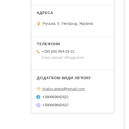
Руська, 5, Ужгород, Україна
+380 (66) 984-26-22
Кава, кавове обладнання
Aralov.anton@gmail.com
+380669842622
+380669842622