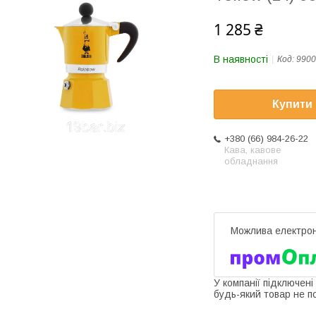
1 285 ₴
В наявності
Код:
9900
Купити
+380 (66) 984-26-22
Кава, кавове
обладнання
У компанії підключені
будь-який товар не п