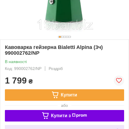
Кавоварка гейзерна Bialetti Alpina (3ч)
990002762/NP
В наявності
Код: 990002762/NP
Роздріб
1 799
₴
Купити
або
Купити з