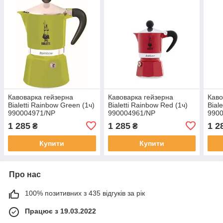
Кавоварка гейзерна
Кавоварка гейзерна
Каво
Bialetti Rainbow Green (1ч)
Bialetti Rainbow Red (1ч)
Bial
990004971/NP
990004961/NP
990
1 285
1 285
1 2
₴
₴
Купити
Купити
Про нас
100% позитивних з 435 відгуків за рік
Працює з 19.03.2022