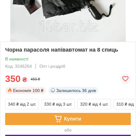
Чорна парасоля напівавтомат на 8 спиць
В наявності
Код: 3246264
Опт і роздріб
350
₴
450 ₴
Економія
100 ₴
Залишилось
36 днів
340 ₴
від 2 шт.
330 ₴
від 3 шт.
320 ₴
від 4 шт.
310 ₴
від 
Купити
або