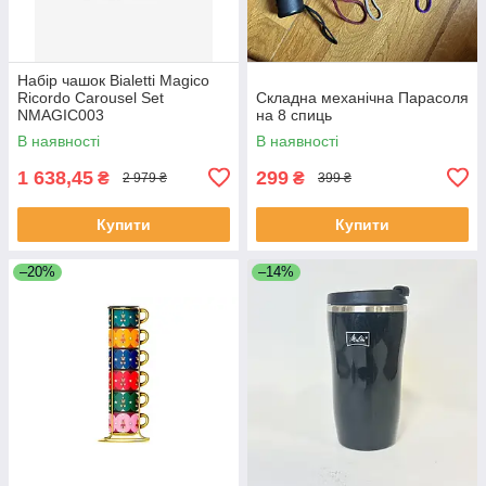
Набір чашок Bialetti Magico
Ricordo Carousel Set
Складна механічна Парасоля
NMAGIC003
на 8 спиць
В наявності
В наявності
1 638,45
299
₴
₴
2 979 ₴
399 ₴
Купити
Купити
–20%
–14%