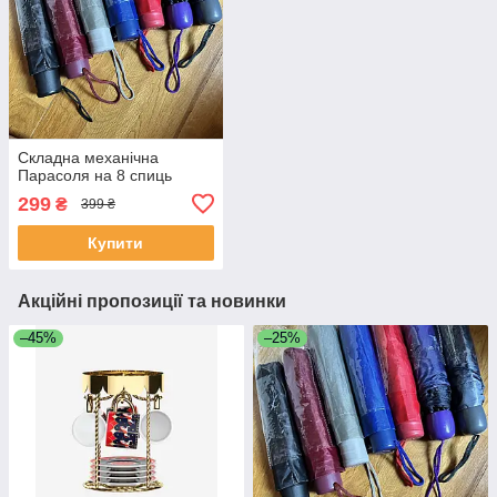
Складна механічна
Парасоля на 8 спиць
299
₴
399 ₴
Купити
Акційні пропозиції та новинки
–45%
–25%