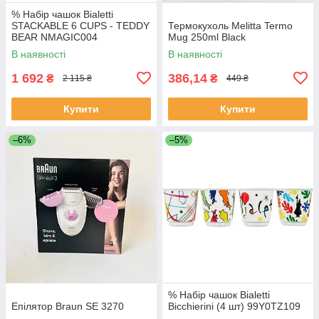
% Набір чашок Bialetti
STACKABLE 6 CUPS - TEDDY
Термокухоль Melitta Termo
BEAR NMAGIC004
Mug 250ml Black
В наявності
В наявності
1 692
386,14
₴
₴
2 115 ₴
449 ₴
Купити
Купити
–6%
–5%
% Набір чашок Bialetti
Епілятор Braun SE 3270
Bicchierini (4 шт) 99Y0TZ109