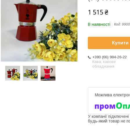
1 515 ₴
В наявності
Код:
9900
Купити
+380 (66) 984-26-22
Кава, кавове
обладнання
У компанії підключені
будь-який товар не п