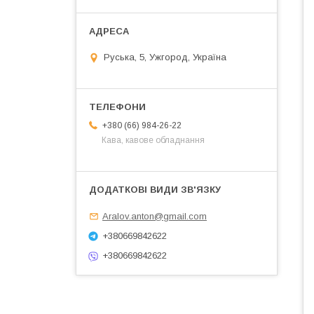
Руська, 5, Ужгород, Україна
+380 (66) 984-26-22
Кава, кавове обладнання
Aralov.anton@gmail.com
+380669842622
+380669842622