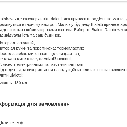
ainbow - це кавоварка від Bialetti, яка приносить радість на кухн
рокинутися в гарному настрої. Малюк у будинку Bialetti принесе ар
адості всіма своїми яскравими квітами. Виберіть Bialetti Rainbow у
ндивідуальність та ваш будинок.
атеріал: алюміній;
атеріал ручки та перемикача: термопластик;
росто запобіжний клапан, що очищається;
е можна мити в посудомийній машині;
умісно з електричними та газовими плитами;
ідходить для використання на індукційних плитах тільки і виключн
лити Bialetti;
мкість: 130 мл
нформація для замовлення
іна:
1 515 ₴