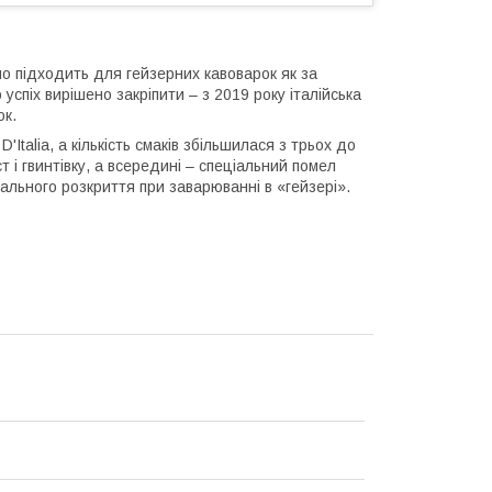
но підходить для гейзерних кавоварок як за
 успіх вирішено закріпити – з 2019 року італійська
ок.
'Italia, а кількість смаків збільшилася з трьох до
 і гвинтівку, а всередині – спеціальний помел
ального розкриття при заварюванні в «гейзері».