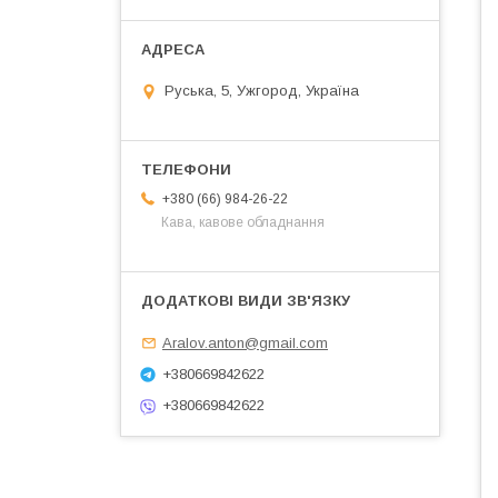
Руська, 5, Ужгород, Україна
+380 (66) 984-26-22
Кава, кавове обладнання
Aralov.anton@gmail.com
+380669842622
+380669842622