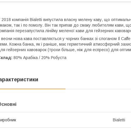
 2018 компанія Bialetti випустила власну мелену каву, що оптималь
маком, так і по помолу. Він так припав до смаку любителям кави, що
омпанія перезапустила лінійку меленої кави для гейзерних кавовар
 весни нова кава поставляється у чорних банках зі слоганом Il Caffe D
еми. Кожна банка, як і раніше, має герметичний атмосферний захист
ля гейзерних кавоварок (трохи більше, ніж для еспресо) для оптим
Склад:
80% Арабіка / 20% Робуста
арактеристики
Основні
иробник
Bialetti