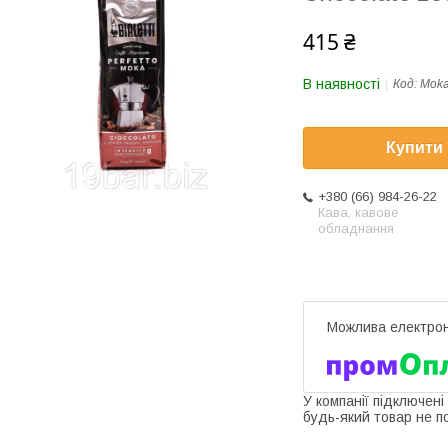
415 ₴
В наявності
Код:
Moka
Купити
+380 (66) 984-26-22
Кава, кавове
обладнання
У компанії підключені
будь-який товар не п