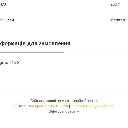
ага
250 г
ип кави
Мелена
нформація для замовлення
іна:
415 ₴
Сайт створений на маркетплейсі
Prom.ua
19BAR |
Поскаржитися на контент
|
Політика конфіденційності
Select Language
▼